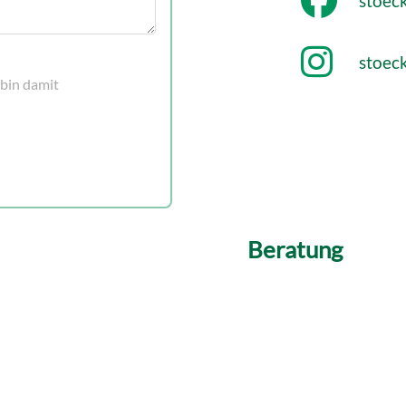
stoec
stoec
bin damit
Beratung