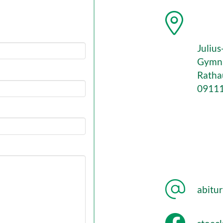
Juliu
Gymn
Ratha
09111
abitu