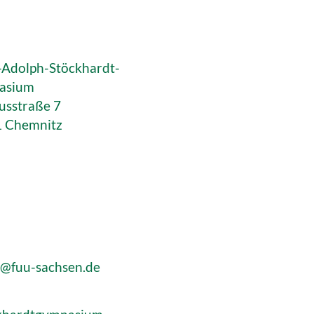
s-Adolph-Stöckhardt-
asium
usstraße 7
 Chemnitz
r@fuu-sachsen.de