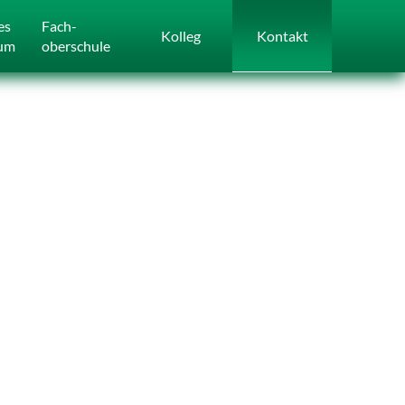
es
Fach­
Kolleg
Kontakt
um
oberschule