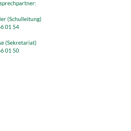
sprechpartner:
ler (Schulleitung)
66 01 54
e (Sekretariat)
66 01 50