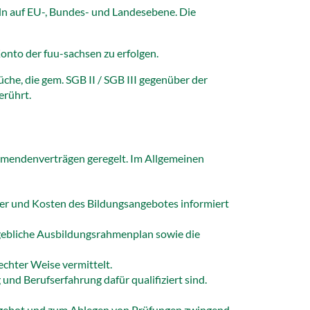
ln auf EU-, Bundes- und Landesebene. Die
nto der fuu-sachsen zu erfolgen.
he, die gem. SGB II / SGB III gegenüber der
erührt.
ehmendenverträgen geregelt. Im Allgemeinen
auer und Kosten des Bildungsangebotes informiert
ßgebliche Ausbildungsrahmenplan sowie die
echter Weise vermittelt.
nd Berufserfahrung dafür qualifiziert sind.
sangebot und zum Ablegen von Prüfungen zwingend