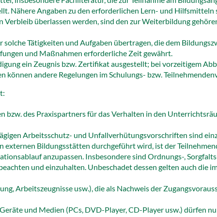
llt. Nähere Angaben zu den erforderlichen Lern- und Hilfsmitteln s
 Verbleib überlassen werden, sind den zur Weiterbildung gehöre
 solche Tätigkeiten und Aufgaben übertragen, die dem Bildungsz
üfungen und Maßnahmen erforderliche Zeit gewährt.
gung ein Zeugnis bzw. Zertifikat ausgestellt; bei vorzeitigem Ab
n können andere Regelungen im Schulungs- bzw. Teilnehmendenve
t:
n bzw. des Praxispartners für das Verhalten in den Unterrichtsr
lägigen Arbeitsschutz- und Unfallverhütungsvorschriften sind ein
 externen Bildungsstätten durchgeführt wird, ist der Teilnehmen
tionsablauf anzupassen. Insbesondere sind Ordnungs-, Sorgfalts
u beachten und einzuhalten. Unbeschadet dessen gelten auch di
rung, Arbeitszeugnisse usw.), die als Nachweis der Zugangsvorau
n Geräte und Medien (PCs, DVD-Player, CD-Player usw.) dürfen nu