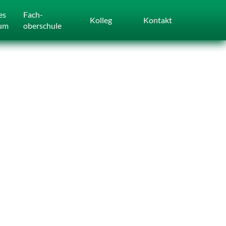
es
Fach­
Kolleg
Kontakt
um
oberschule