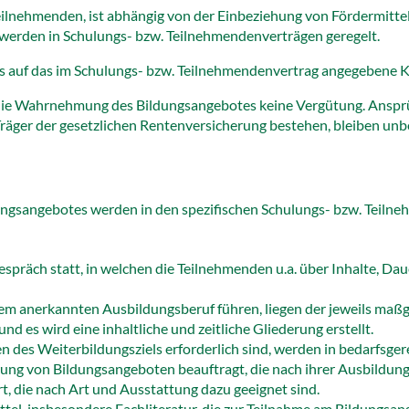
Teilnehmenden, ist abhängig von der Einbeziehung von Fördermitte
erden in Schulungs- bzw. Teilnehmendenverträgen geregelt.
s auf das im Schulungs- bzw. Teilnehmendenvertrag angegebene Ko
 die Wahrnehmung des Bildungsangebotes keine Vergütung. Ansprüc
äger der gesetzlichen Rentenversicherung bestehen, bleiben unb
ungsangebotes werden in den spezifischen Schulungs- bzw. Teiln
gespräch statt, in welchen die Teilnehmenden u.a. über Inhalte, D
nem anerkannten Ausbildungsberuf führen, liegen der jeweils ma
 es wird eine inhaltliche und zeitliche Gliederung erstellt.
en des Weiterbildungsziels erforderlich sind, werden in bedarfsger
ng von Bildungsangeboten beauftragt, die nach ihrer Ausbildung u
, die nach Art und Ausstattung dazu geeignet sind.
ttel, insbesondere Fachliteratur, die zur Teilnahme am Bildung