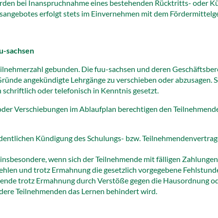
erden bei Inanspruchnahme eines bestehenden Rücktritts- oder K
sangebotes erfolgt stets im Einvernehmen mit dem Fördermittelge
uu-sachsen
eilnehmerzahl gebunden. Die fuu-sachsen und deren Geschäftsbere
r Gründe angekündigte Lehrgänge zu verschieben oder abzusagen. 
chriftlich oder telefonisch in Kenntnis gesetzt.
oder Verschiebungen im Ablaufplan berechtigen den Teilnehmende
ordentlichen Kündigung des Schulungs- bzw. Teilnehmendenvertrage
 insbesondere, wenn sich der Teilnehmende mit fälligen Zahlungen
hlen und trotz Ermahnung die gesetzlich vorgegebene Fehlstunden
mende trotz Ermahnung durch Verstöße gegen die Hausordnung ode
ndere Teilnehmenden das Lernen behindert wird.